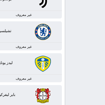
غير معروف
تشيلسي
غير معروف
ليدز يوناي
غير معروف
باير ليفرك