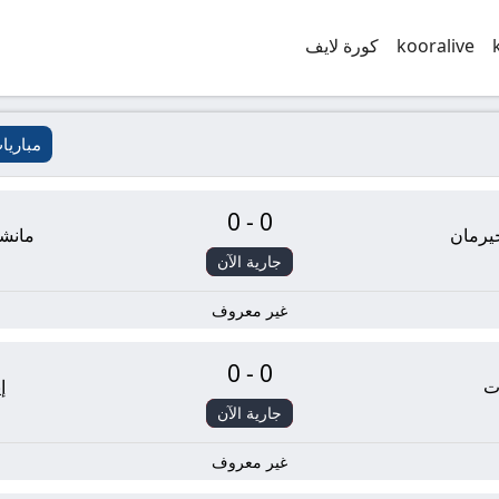
kooralive
كورة لايف
مباريا
0-0
يرمان
مانشس
جارية الآن
غير معروف
0-0
ت
إ
جارية الآن
غير معروف